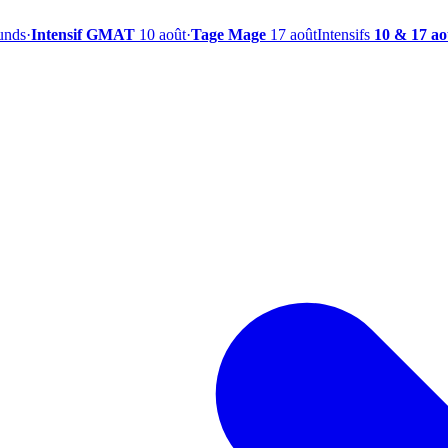
ounds
·
Intensif GMAT
10 août
·
Tage Mage
17 août
Intensifs
10 & 17 ao