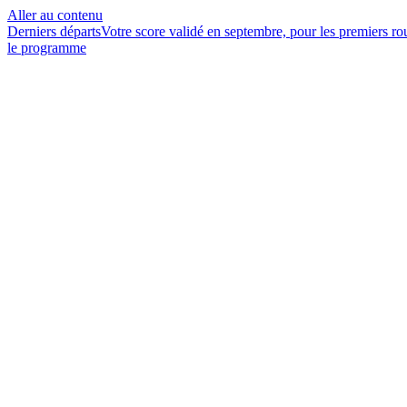
Aller au contenu
Derniers départs
Votre score validé en septembre, pour les premiers r
le programme