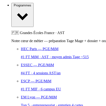
Programmes
🇫🇷 Grandes Écoles France · AST
Notre cœur de métier — préparation Tage Mage + dossier + or
HEC Paris
— PGE/MiM
#1 FT MiM · AST · moyen admis Tage ~515
ESSEC
— PGE/MiM
#4 FT · 4 sessions AST/an
ESCP
— PGE/MiM
#1 FT MIF · 6 campus EU
EM Lyon
— PGE/MiM
Top 5 · entrepreneuriat · entretien 4 cartes