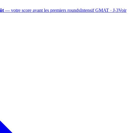
ût
— votre score avant les premiers rounds
Intensif GMAT · J-3
Voir