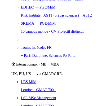
EDHEC
— PGE/MiM
Risk Institute · AST1 (prépas sciences) + AST2
SKEMA
— PGE/MiM
10 campus monde · CV Projectif distinctif
Toutes les écoles FR →
+ Paris Dauphine, Sciences Po Paris
🌍 Internationaux · MIF · MBA
UK, EU, US — via GMAT/GRE.
LBS MiM
Londres · GMAT 700+
LSE MSc Management
Londres · GMAT 700+