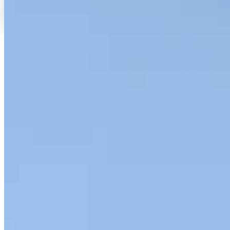
d'
excellence
.
Préparation d'élite au
GMAT, GRE, Tage Mage et TOEIC
.
Top 5
français
ou
Master international
: le bon test et la bonne stratégie,
identifiés ensemble en
30 min — offert
.
Réserver mon RDV gratuit