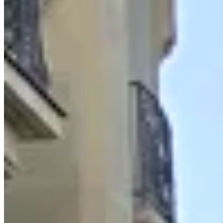
745+
Score min. prof
GMAT — ENS · X · HEC · ESSEC
Gratuit · en ligne
Le
GMAT blanc
en conditions
réelles.
Ton vrai score sur 805.
Moteur
adaptatif
, format
GMAT Focus
, 2h15 chronométrées. À la
fin, ton score détaillé section par section.
Pas de mail, pas de pub.
Que du résultat.
Découvrir le GMAT blanc →
Comment ça marche ?
✓
Format GMAT Focus
✓
Score sur 805 + percentiles
✓
Correction détaillée