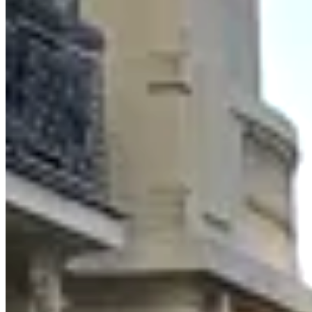
9 h / jour
Intensif du
10 août
au
27 septembre
. Un score décroché en
septembre ouvre les
Round 1
des masters internationaux — les
rounds les mieux dotés en places.
Tage Mage
8 h / jour
Intensif présentiel du
17 août
au
10 septembre
, calé sur la session
du
11 septembre
. Score en poche pour la
session 1 des AST
, celle
qui offre le plus de places.
Notre périmètre de préparation
Les écoles que
nous préparons
.
Grandes Écoles françaises et Masters internationaux les plus
demandés par nos élèves.
Toutes les écoles
🇫🇷 Grandes Écoles France