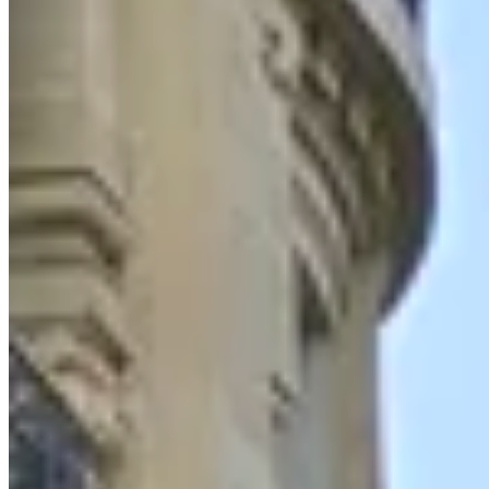
4,8/5
· Google
·
Entretien 30 min, sans engagement
Pas encore prêt à parler ?
Évaluez vos chances en 8 min — gratuit
→
82,1%
Admis Top 5
MiM France · 2024/2025
≈30%
Admis Top 3
HEC · ESSEC · ESCP
4 000
Alumni depuis 2015
Leader par recommandation