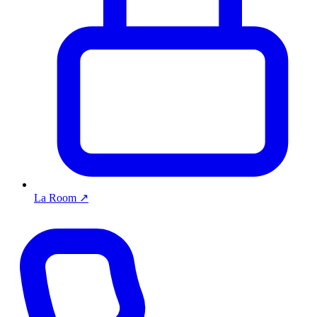
La Room
↗