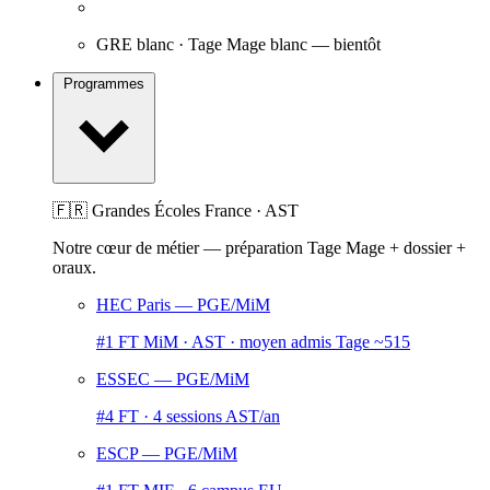
GRE blanc · Tage Mage blanc
— bientôt
Programmes
🇫🇷 Grandes Écoles France · AST
Notre cœur de métier — préparation Tage Mage + dossier +
oraux.
HEC Paris
— PGE/MiM
#1 FT MiM · AST · moyen admis Tage ~515
ESSEC
— PGE/MiM
#4 FT · 4 sessions AST/an
ESCP
— PGE/MiM