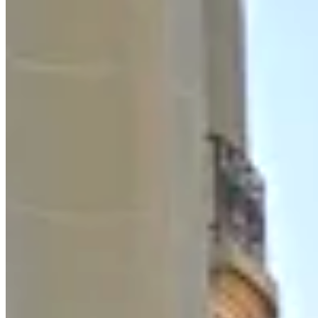
Score /805
Été 2026 · derniers départs · places limitées
Les intensifs de rentrée partent les
10 et 17 août
.
Trois semaines full-time, 7 j/7 : le format le plus court pour
valider
votre test avant l'automne
— et candidater dès les
premiers
rounds
, ceux où les places sont les plus nombreuses. Le présentiel
est en effectif limité.
Réserver mon RDV gratuit