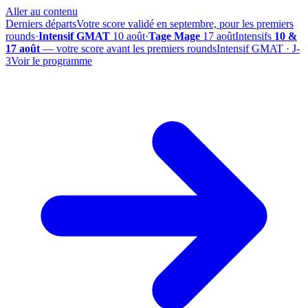
Aller au contenu
Derniers départs
Votre score validé en septembre, pour les premiers
rounds
·
Intensif GMAT
10 août
·
Tage Mage
17 août
Intensifs
10 &
17 août
— votre score avant les premiers rounds
Intensif GMAT · J-
3
Voir le programme