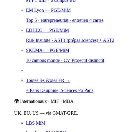
#1 FT MIF · 6 campus EU
EM Lyon
— PGE/MiM
Top 5 · entrepreneuriat · entretien 4 cartes
EDHEC
— PGE/MiM
Risk Institute · AST1 (prépas sciences) + AST2
SKEMA
— PGE/MiM
10 campus monde · CV Projectif distinctif
Toutes les écoles FR →
+ Paris Dauphine, Sciences Po Paris
🌍 Internationaux · MIF · MBA
UK, EU, US — via GMAT/GRE.
LBS MiM