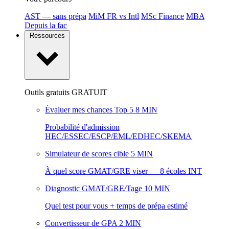
AST — sans prépa
MiM FR vs Intl
MSc Finance
MBA
Depuis la fac
Ressources
Outils gratuits
GRATUIT
Évaluer mes chances Top 5
8 MIN
Probabilité d'admission
HEC/ESSEC/ESCP/EML/EDHEC/SKEMA
Simulateur de scores cible
5 MIN
À quel score GMAT/GRE viser — 8 écoles INT
Diagnostic GMAT/GRE/Tage
10 MIN
Quel test pour vous + temps de prépa estimé
Convertisseur de GPA
2 MIN