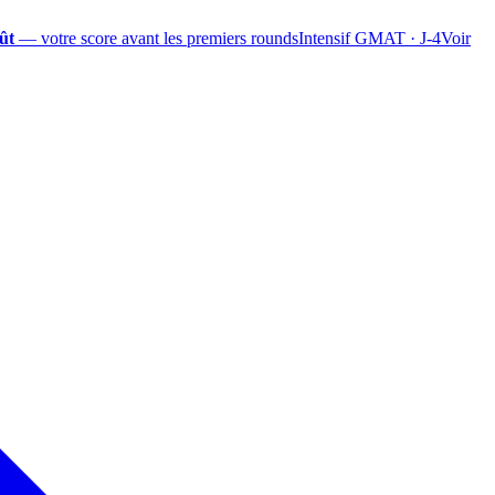
ût
— votre score avant les premiers rounds
Intensif GMAT · J-4
Voir