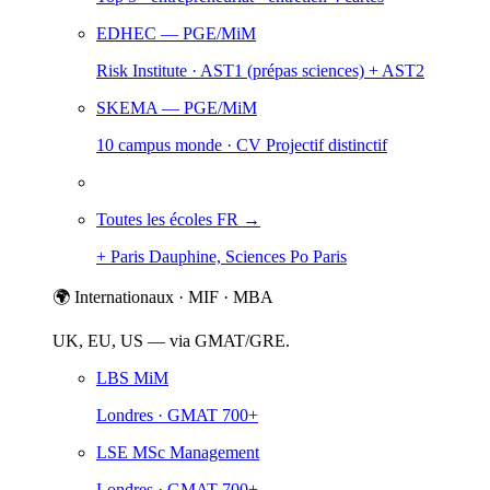
EDHEC
— PGE/MiM
Risk Institute · AST1 (prépas sciences) + AST2
SKEMA
— PGE/MiM
10 campus monde · CV Projectif distinctif
Toutes les écoles FR →
+ Paris Dauphine, Sciences Po Paris
🌍 Internationaux · MIF · MBA
UK, EU, US — via GMAT/GRE.
LBS MiM
Londres · GMAT 700+
LSE MSc Management
Londres · GMAT 700+