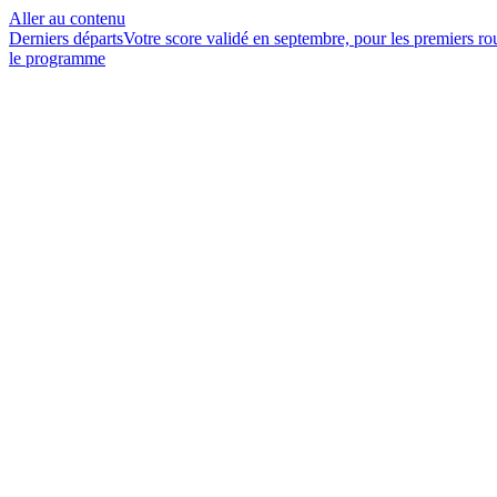
Aller au contenu
Derniers départs
Votre score validé en septembre, pour les premiers r
le programme