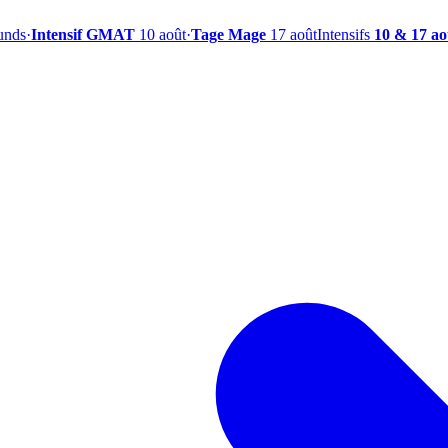
ounds
·
Intensif GMAT
10 août
·
Tage Mage
17 août
Intensifs
10 & 17 ao