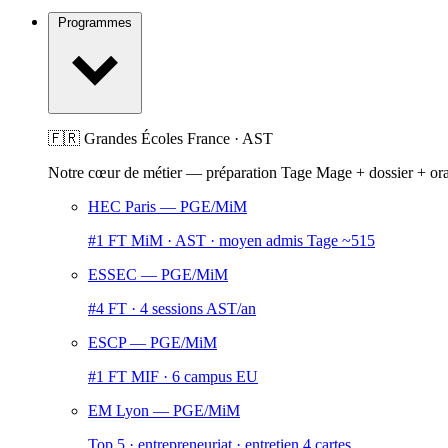
Programmes
🇫🇷 Grandes Écoles France · AST
Notre cœur de métier — préparation Tage Mage + dossier + or
HEC Paris
— PGE/MiM
#1 FT MiM · AST · moyen admis Tage ~515
ESSEC
— PGE/MiM
#4 FT · 4 sessions AST/an
ESCP
— PGE/MiM
#1 FT MIF · 6 campus EU
EM Lyon
— PGE/MiM
Top 5 · entrepreneuriat · entretien 4 cartes