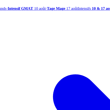
ounds
·
Intensif GMAT
10 août
·
Tage Mage
17 août
Intensifs
10 & 17 ao