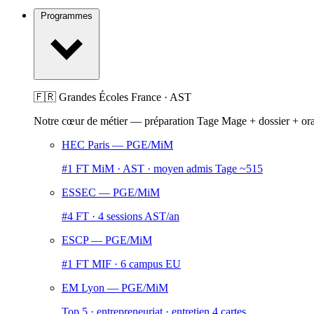
Programmes
🇫🇷 Grandes Écoles France · AST
Notre cœur de métier — préparation Tage Mage + dossier + or
HEC Paris
— PGE/MiM
#1 FT MiM · AST · moyen admis Tage ~515
ESSEC
— PGE/MiM
#4 FT · 4 sessions AST/an
ESCP
— PGE/MiM
#1 FT MIF · 6 campus EU
EM Lyon
— PGE/MiM
Top 5 · entrepreneuriat · entretien 4 cartes