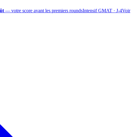
ût
— votre score avant les premiers rounds
Intensif GMAT · J-4
Voir