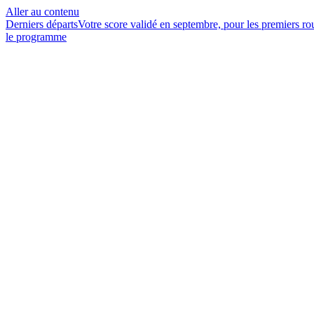
Aller au contenu
Derniers départs
Votre score validé en septembre, pour les premiers r
le programme