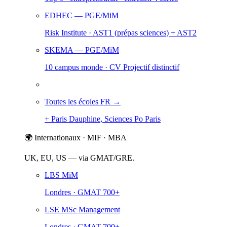
EDHEC
— PGE/MiM
Risk Institute · AST1 (prépas sciences) + AST2
SKEMA
— PGE/MiM
10 campus monde · CV Projectif distinctif
Toutes les écoles FR →
+ Paris Dauphine, Sciences Po Paris
🌍 Internationaux · MIF · MBA
UK, EU, US — via GMAT/GRE.
LBS MiM
Londres · GMAT 700+
LSE MSc Management
Londres · GMAT 700+