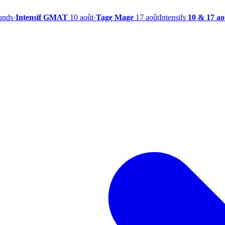
ounds
·
Intensif GMAT
10 août
·
Tage Mage
17 août
Intensifs
10 & 17 ao