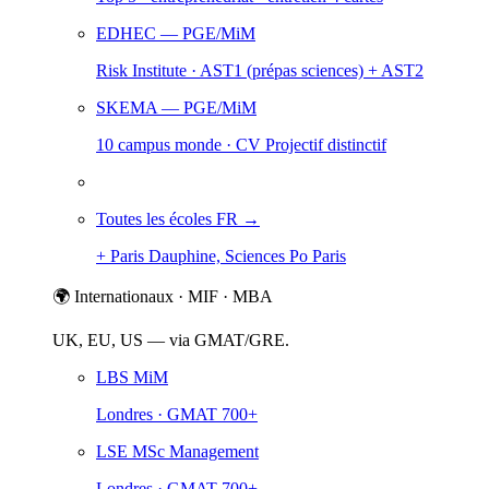
EDHEC
— PGE/MiM
Risk Institute · AST1 (prépas sciences) + AST2
SKEMA
— PGE/MiM
10 campus monde · CV Projectif distinctif
Toutes les écoles FR →
+ Paris Dauphine, Sciences Po Paris
🌍 Internationaux · MIF · MBA
UK, EU, US — via GMAT/GRE.
LBS MiM
Londres · GMAT 700+
LSE MSc Management
Londres · GMAT 700+