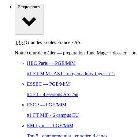
Programmes
🇫🇷 Grandes Écoles France · AST
Notre cœur de métier — préparation Tage Mage + dossier + or
HEC Paris
— PGE/MiM
#1 FT MiM · AST · moyen admis Tage ~515
ESSEC
— PGE/MiM
#4 FT · 4 sessions AST/an
ESCP
— PGE/MiM
#1 FT MIF · 6 campus EU
EM Lyon
— PGE/MiM
Top 5 · entrepreneuriat · entretien 4 cartes