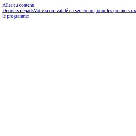
Aller au contenu
Derniers départs
Votre score validé en septembre, pour les premiers r
le programme