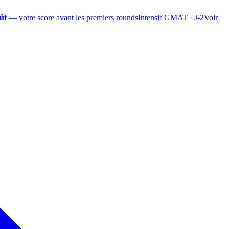
ût
— votre score avant les premiers rounds
Intensif GMAT · J-2
Voir