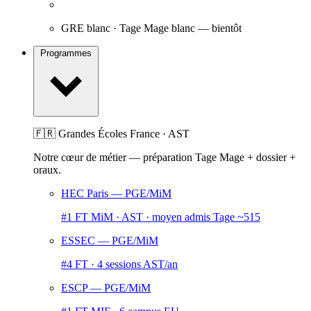
GRE blanc · Tage Mage blanc
— bientôt
Programmes
🇫🇷 Grandes Écoles France · AST
Notre cœur de métier — préparation Tage Mage + dossier +
oraux.
HEC Paris
— PGE/MiM
#1 FT MiM · AST · moyen admis Tage ~515
ESSEC
— PGE/MiM
#4 FT · 4 sessions AST/an
ESCP
— PGE/MiM