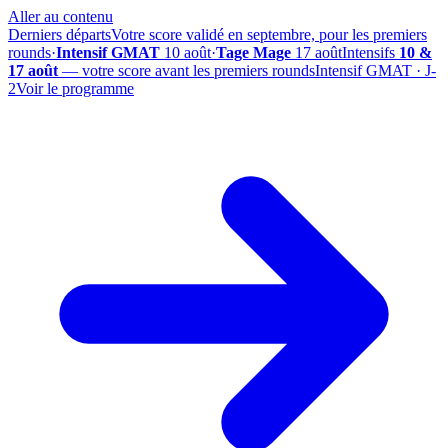
Aller au contenu
Derniers départs
Votre score validé en septembre, pour les premiers
rounds
·
Intensif GMAT
10 août
·
Tage Mage
17 août
Intensifs
10 &
17 août
— votre score avant les premiers rounds
Intensif GMAT · J-
2
Voir le programme