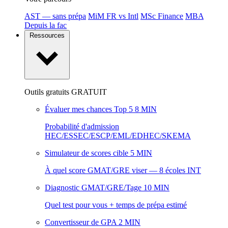
AST — sans prépa
MiM FR vs Intl
MSc Finance
MBA
Depuis la fac
Ressources
Outils gratuits
GRATUIT
Évaluer mes chances Top 5
8 MIN
Probabilité d'admission
HEC/ESSEC/ESCP/EML/EDHEC/SKEMA
Simulateur de scores cible
5 MIN
À quel score GMAT/GRE viser — 8 écoles INT
Diagnostic GMAT/GRE/Tage
10 MIN
Quel test pour vous + temps de prépa estimé
Convertisseur de GPA
2 MIN