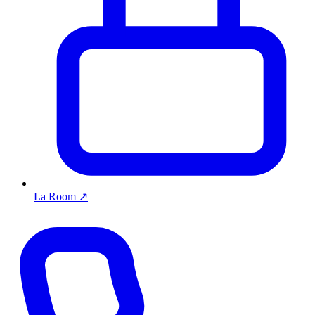
La Room
↗