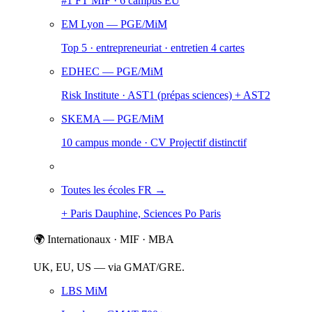
#1 FT MIF · 6 campus EU
EM Lyon
— PGE/MiM
Top 5 · entrepreneuriat · entretien 4 cartes
EDHEC
— PGE/MiM
Risk Institute · AST1 (prépas sciences) + AST2
SKEMA
— PGE/MiM
10 campus monde · CV Projectif distinctif
Toutes les écoles FR →
+ Paris Dauphine, Sciences Po Paris
🌍 Internationaux · MIF · MBA
UK, EU, US — via GMAT/GRE.
LBS MiM