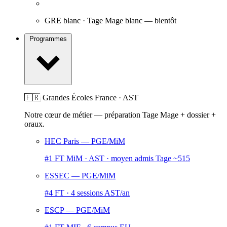
GRE blanc · Tage Mage blanc
— bientôt
Programmes
🇫🇷 Grandes Écoles France · AST
Notre cœur de métier — préparation Tage Mage + dossier +
oraux.
HEC Paris
— PGE/MiM
#1 FT MiM · AST · moyen admis Tage ~515
ESSEC
— PGE/MiM
#4 FT · 4 sessions AST/an
ESCP
— PGE/MiM