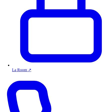
La Room
↗