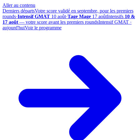
Aller au contenu
Derniers départs
Votre score validé en septembre, pour les premiers
rounds
·
Intensif GMAT
10 août
·
Tage Mage
17 août
Intensifs
10 &
17 août
— votre score avant les premiers rounds
Intensif GMAT ·
aujourd'hui
Voir le programme