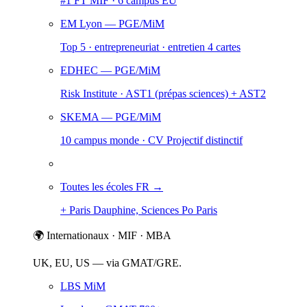
#1 FT MIF · 6 campus EU
EM Lyon
— PGE/MiM
Top 5 · entrepreneuriat · entretien 4 cartes
EDHEC
— PGE/MiM
Risk Institute · AST1 (prépas sciences) + AST2
SKEMA
— PGE/MiM
10 campus monde · CV Projectif distinctif
Toutes les écoles FR →
+ Paris Dauphine, Sciences Po Paris
🌍 Internationaux · MIF · MBA
UK, EU, US — via GMAT/GRE.
LBS MiM