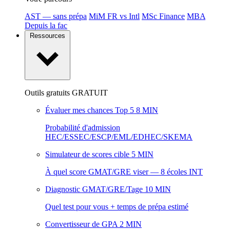
AST — sans prépa
MiM FR vs Intl
MSc Finance
MBA
Depuis la fac
Ressources
Outils gratuits
GRATUIT
Évaluer mes chances Top 5
8 MIN
Probabilité d'admission
HEC/ESSEC/ESCP/EML/EDHEC/SKEMA
Simulateur de scores cible
5 MIN
À quel score GMAT/GRE viser — 8 écoles INT
Diagnostic GMAT/GRE/Tage
10 MIN
Quel test pour vous + temps de prépa estimé
Convertisseur de GPA
2 MIN