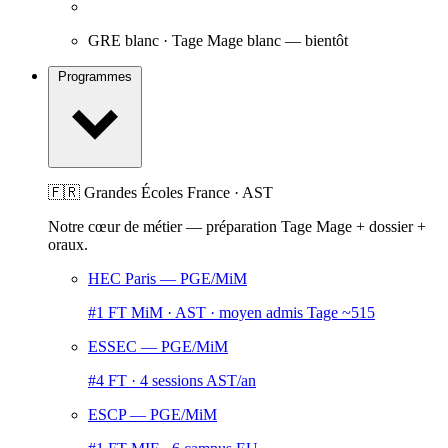
GRE blanc · Tage Mage blanc
— bientôt
Programmes
🇫🇷 Grandes Écoles France · AST
Notre cœur de métier — préparation Tage Mage + dossier +
oraux.
HEC Paris
— PGE/MiM
#1 FT MiM · AST · moyen admis Tage ~515
ESSEC
— PGE/MiM
#4 FT · 4 sessions AST/an
ESCP
— PGE/MiM