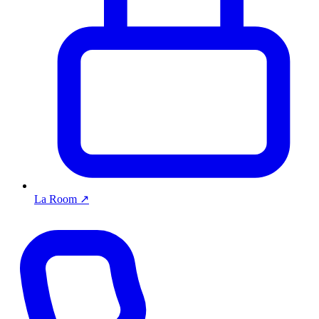
La Room
↗