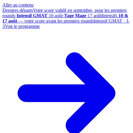
Aller au contenu
Derniers départs
Votre score validé en septembre, pour les premiers
rounds
·
Intensif GMAT
10 août
·
Tage Mage
17 août
Intensifs
10 &
17 août
— votre score avant les premiers rounds
Intensif GMAT · J-
3
Voir le programme