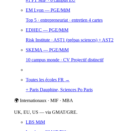
#1 FT MIF · 6 campus EU
EM Lyon
— PGE/MiM
Top 5 · entrepreneuriat · entretien 4 cartes
EDHEC
— PGE/MiM
Risk Institute · AST1 (prépas sciences) + AST2
SKEMA
— PGE/MiM
10 campus monde · CV Projectif distinctif
Toutes les écoles FR →
+ Paris Dauphine, Sciences Po Paris
🌍 Internationaux · MIF · MBA
UK, EU, US — via GMAT/GRE.
LBS MiM