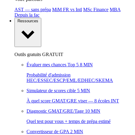
AST — sans prépa
MiM FR vs Intl
MSc Finance
MBA
Depuis la fac
Ressources
Outils gratuits
GRATUIT
Évaluer mes chances Top 5
8 MIN
Probabilité d'admission
HEC/ESSEC/ESCP/EML/EDHEC/SKEMA
Simulateur de scores cible
5 MIN
À quel score GMAT/GRE viser — 8 écoles INT
Diagnostic GMAT/GRE/Tage
10 MIN
Quel test pour vous + temps de prépa estimé
Convertisseur de GPA
2 MIN