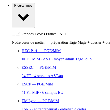
Programmes
🇫🇷 Grandes Écoles France · AST
Notre cœur de métier — préparation Tage Mage + dossier + or
HEC Paris
— PGE/MiM
#1 FT MiM · AST · moyen admis Tage ~515
ESSEC
— PGE/MiM
#4 FT · 4 sessions AST/an
ESCP
— PGE/MiM
#1 FT MIF · 6 campus EU
EM Lyon
— PGE/MiM
Top 5 · entrepreneuriat · entretien 4 cartes