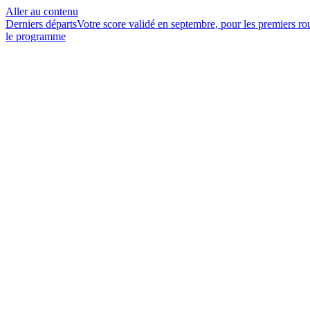
Aller au contenu
Derniers départs
Votre score validé en septembre, pour les premiers r
le programme