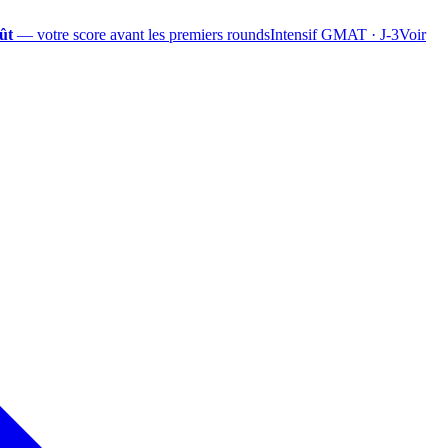
ût
— votre score avant les premiers rounds
Intensif GMAT · J-3
Voir