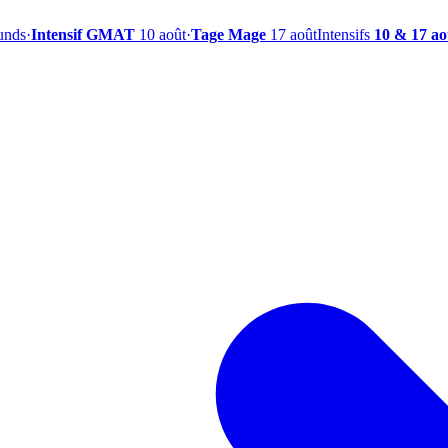
ounds
·
Intensif GMAT
10 août
·
Tage Mage
17 août
Intensifs
10 & 17 ao