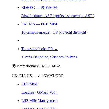
EDHEC
— PGE/MiM
Risk Institute · AST1 (prépas sciences) + AST2
SKEMA
— PGE/MiM
10 campus monde · CV Projectif distinctif
Toutes les écoles FR →
+ Paris Dauphine, Sciences Po Paris
🌍 Internationaux · MIF · MBA
UK, EU, US — via GMAT/GRE.
LBS MiM
Londres · GMAT 700+
LSE MSc Management
Londres · GMAT 700+