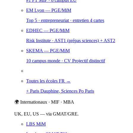
#1 FT MIF · 6 campus EU
EM Lyon
— PGE/MiM
Top 5 · entrepreneuriat · entretien 4 cartes
EDHEC
— PGE/MiM
Risk Institute · AST1 (prépas sciences) + AST2
SKEMA
— PGE/MiM
10 campus monde · CV Projectif distinctif
Toutes les écoles FR →
+ Paris Dauphine, Sciences Po Paris
🌍 Internationaux · MIF · MBA
UK, EU, US — via GMAT/GRE.
LBS MiM