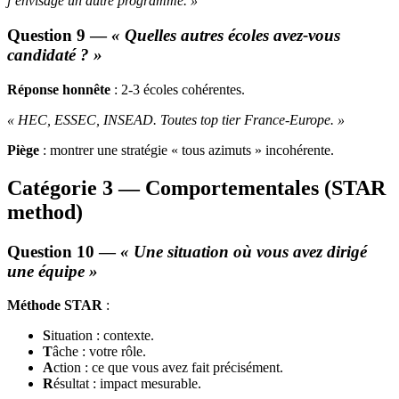
j’envisage un autre programme. »
Question 9 —
« Quelles autres écoles avez-vous
candidaté ? »
Réponse honnête
: 2-3 écoles cohérentes.
« HEC, ESSEC, INSEAD. Toutes top tier France-Europe. »
Piège
: montrer une stratégie « tous azimuts » incohérente.
Catégorie 3 — Comportementales (STAR
method)
Question 10 —
« Une situation où vous avez dirigé
une équipe »
Méthode STAR
:
S
ituation : contexte.
T
âche : votre rôle.
A
ction : ce que vous avez fait précisément.
R
ésultat : impact mesurable.