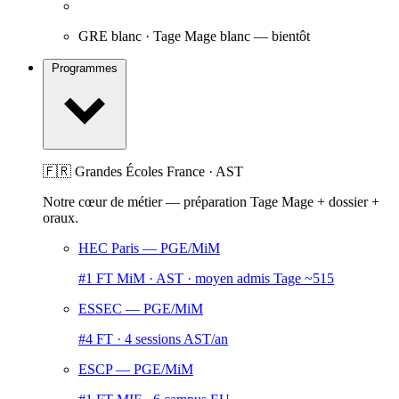
GRE blanc · Tage Mage blanc
— bientôt
Programmes
🇫🇷 Grandes Écoles France · AST
Notre cœur de métier — préparation Tage Mage + dossier +
oraux.
HEC Paris
— PGE/MiM
#1 FT MiM · AST · moyen admis Tage ~515
ESSEC
— PGE/MiM
#4 FT · 4 sessions AST/an
ESCP
— PGE/MiM