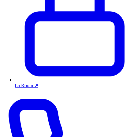
La Room
↗