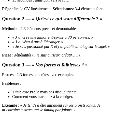
15 secondes : transition vers le futur.
Piège
: lire le CV linéairement.
Sélectionnez
3-4 éléments forts.
Question 2 —
« Qu’est-ce qui vous différencie ? »
Méthode
: 2-3 éléments précis et démontrables :
« J’ai créé une junior entreprise à 30 personnes. »
« J’ai vécu 4 ans à l’étranger. »
« Je suis passionné par X et j’ai publié un blog sur le sujet. »
Piège
: généralités (
« je suis curieux, créatif… »
).
Question 3 —
« Vos forces et faiblesses ? »
Forces
: 2-3 forces concrètes avec exemples.
Faiblesses
:
1 faiblesse
réelle
mais pas disqualifiante.
Comment vous travaillez à la corriger.
Exemple
:
« Je tends à être impatient sur les projets longs. Je
m’entraîne à structurer le timing par jalons. »