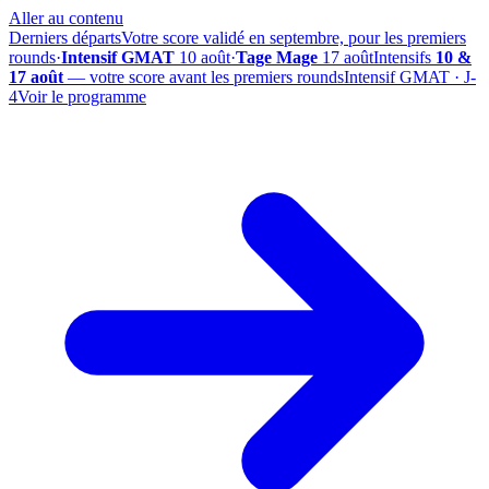
Aller au contenu
Derniers départs
Votre score validé en septembre, pour les premiers
rounds
·
Intensif GMAT
10 août
·
Tage Mage
17 août
Intensifs
10 &
17 août
— votre score avant les premiers rounds
Intensif GMAT · J-
4
Voir le programme