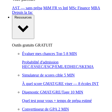
AST — sans prépa
MiM FR vs Intl
MSc Finance
MBA
Depuis la fac
Ressources
Outils gratuits
GRATUIT
Évaluer mes chances Top 5
8 MIN
Probabilité d'admission
HEC/ESSEC/ESCP/EML/EDHEC/SKEMA
Simulateur de scores cible
5 MIN
À quel score GMAT/GRE viser — 8 écoles INT
Diagnostic GMAT/GRE/Tage
10 MIN
Quel test pour vous + temps de prépa estimé
Convertisseur de GPA
2 MIN