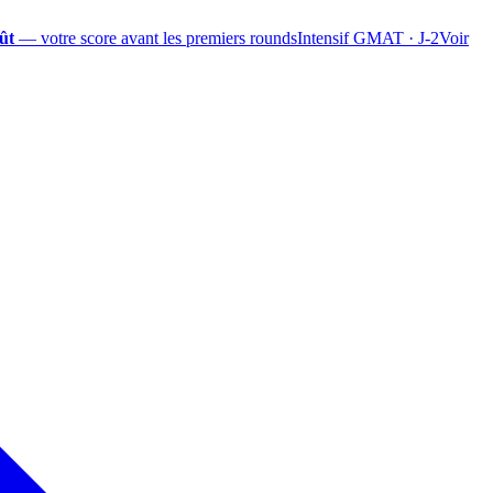
ût
— votre score avant les premiers rounds
Intensif GMAT · J-2
Voir