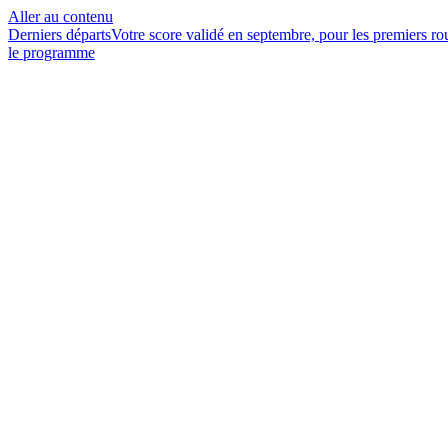
Aller au contenu
Derniers départs
Votre score validé en septembre, pour les premiers r
le programme