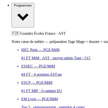
Programmes
🇫🇷 Grandes Écoles France · AST
Notre cœur de métier — préparation Tage Mage + dossier + or
HEC Paris
— PGE/MiM
#1 FT MiM · AST · moyen admis Tage ~515
ESSEC
— PGE/MiM
#4 FT · 4 sessions AST/an
ESCP
— PGE/MiM
#1 FT MIF · 6 campus EU
EM Lyon
— PGE/MiM
Top 5 · entrepreneuriat · entretien 4 cartes