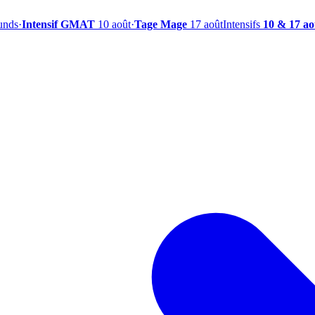
ounds
·
Intensif GMAT
10 août
·
Tage Mage
17 août
Intensifs
10 & 17 ao