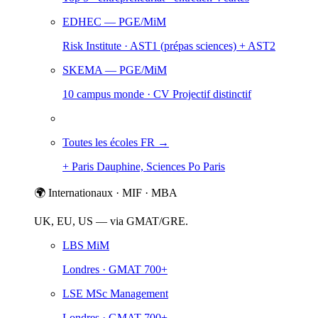
EDHEC
— PGE/MiM
Risk Institute · AST1 (prépas sciences) + AST2
SKEMA
— PGE/MiM
10 campus monde · CV Projectif distinctif
Toutes les écoles FR →
+ Paris Dauphine, Sciences Po Paris
🌍 Internationaux · MIF · MBA
UK, EU, US — via GMAT/GRE.
LBS MiM
Londres · GMAT 700+
LSE MSc Management
Londres · GMAT 700+