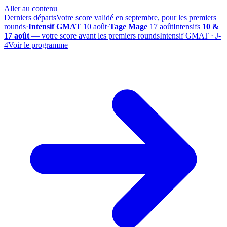
Aller au contenu
Derniers départs
Votre score validé en septembre, pour les premiers
rounds
·
Intensif GMAT
10 août
·
Tage Mage
17 août
Intensifs
10 &
17 août
— votre score avant les premiers rounds
Intensif GMAT · J-
4
Voir le programme