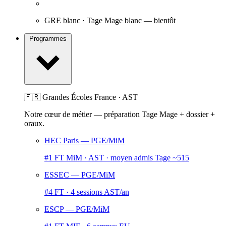
GRE blanc · Tage Mage blanc
— bientôt
Programmes
🇫🇷 Grandes Écoles France · AST
Notre cœur de métier — préparation Tage Mage + dossier +
oraux.
HEC Paris
— PGE/MiM
#1 FT MiM · AST · moyen admis Tage ~515
ESSEC
— PGE/MiM
#4 FT · 4 sessions AST/an
ESCP
— PGE/MiM