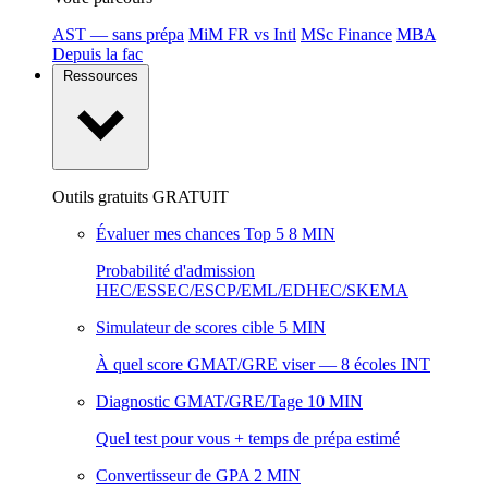
AST — sans prépa
MiM FR vs Intl
MSc Finance
MBA
Depuis la fac
Ressources
Outils gratuits
GRATUIT
Évaluer mes chances Top 5
8 MIN
Probabilité d'admission
HEC/ESSEC/ESCP/EML/EDHEC/SKEMA
Simulateur de scores cible
5 MIN
À quel score GMAT/GRE viser — 8 écoles INT
Diagnostic GMAT/GRE/Tage
10 MIN
Quel test pour vous + temps de prépa estimé
Convertisseur de GPA
2 MIN