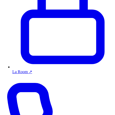
La Room
↗