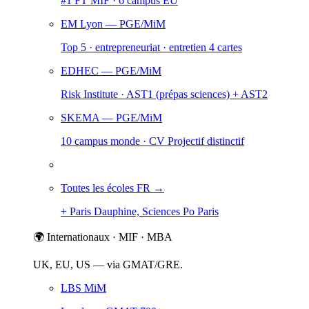
#1 FT MIF · 6 campus EU
EM Lyon
— PGE/MiM
Top 5 · entrepreneuriat · entretien 4 cartes
EDHEC
— PGE/MiM
Risk Institute · AST1 (prépas sciences) + AST2
SKEMA
— PGE/MiM
10 campus monde · CV Projectif distinctif
Toutes les écoles FR →
+ Paris Dauphine, Sciences Po Paris
🌍 Internationaux · MIF · MBA
UK, EU, US — via GMAT/GRE.
LBS MiM