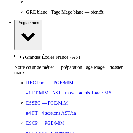
GRE blanc · Tage Mage blanc
— bientôt
Programmes
🇫🇷 Grandes Écoles France · AST
Notre cœur de métier — préparation Tage Mage + dossier +
oraux.
HEC Paris
— PGE/MiM
#1 FT MiM · AST · moyen admis Tage ~515
ESSEC
— PGE/MiM
#4 FT · 4 sessions AST/an
ESCP
— PGE/MiM