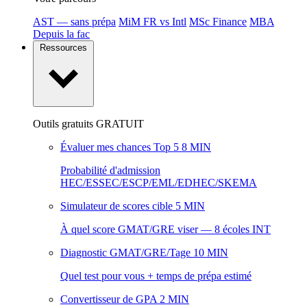
AST — sans prépa
MiM FR vs Intl
MSc Finance
MBA
Depuis la fac
Ressources
Outils gratuits
GRATUIT
Évaluer mes chances Top 5
8 MIN
Probabilité d'admission
HEC/ESSEC/ESCP/EML/EDHEC/SKEMA
Simulateur de scores cible
5 MIN
À quel score GMAT/GRE viser — 8 écoles INT
Diagnostic GMAT/GRE/Tage
10 MIN
Quel test pour vous + temps de prépa estimé
Convertisseur de GPA
2 MIN