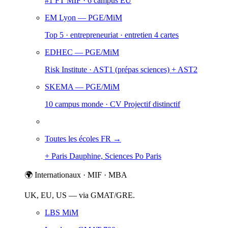
#1 FT MIF · 6 campus EU
EM Lyon
— PGE/MiM
Top 5 · entrepreneuriat · entretien 4 cartes
EDHEC
— PGE/MiM
Risk Institute · AST1 (prépas sciences) + AST2
SKEMA
— PGE/MiM
10 campus monde · CV Projectif distinctif
Toutes les écoles FR →
+ Paris Dauphine, Sciences Po Paris
🌍 Internationaux · MIF · MBA
UK, EU, US — via GMAT/GRE.
LBS MiM