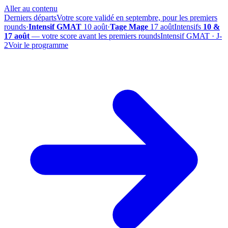
Aller au contenu
Derniers départs
Votre score validé en septembre, pour les premiers
rounds
·
Intensif GMAT
10 août
·
Tage Mage
17 août
Intensifs
10 &
17 août
— votre score avant les premiers rounds
Intensif GMAT · J-
2
Voir le programme