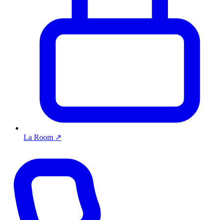
La Room
↗