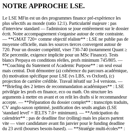
NOTRE
APPROCHE
LSE.
Le LSE MFin est un des programmes finance pré-expérience les
plus sélectifs au monde (ratio 12:1). Particularité majeure : pas
d'interview standard — l'admission se joue entièrement sur le dossier
écrit. Notre accompagnement s'organise autour de cette contrainte.
— **GMAT 720+ comme objectif réaliste** : LSE ne publie pas de
moyenne officielle, mais les sources tierces convergent autour de
720. Pour un dossier compétitif, viser 730-740 (notamment Quant ≥
85e percentile, exigence implicite pour un MSc Finance). Tests
blancs Prepaya en conditions réelles, profs minimum 745/805. —
**Coaching du Statement of Academic Purpose** : un seul essai
mais central. Doit démontrer (a) cohérence du parcours académique,
(b) motivation spécifique pour LSE (vs LBS, vs Oxford), (c)
projection de carrière crédible. Travail itératif sur 3-4 versions. —
**Briefing des 2 lettres de recommandation académiques** : LSE
privilégie les profs en finance, eco ou math. On structure les
arguments à mettre en avant et on relit les drafts si le recommandeur
accepte. — **Préparation du dossier complet** : transcripts traduits,
CV anglo-saxon optimisé, justification des seuils anglais (LSE
'standard level' = IELTS 7.0+ minimum). — **Anticipation du
calendrier** : pas de deadline fixe (rolling) mais les places partent
vite — viser candidature avant fin janvier pour le funding deadline
du 23 avril (bourses besoin-based). — **Stratégie multi-écoles** :