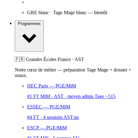
GRE blanc · Tage Mage blanc
— bientôt
Programmes
🇫🇷 Grandes Écoles France · AST
Notre cœur de métier — préparation Tage Mage + dossier +
oraux.
HEC Paris
— PGE/MiM
#1 FT MiM · AST · moyen admis Tage ~515
ESSEC
— PGE/MiM
#4 FT · 4 sessions AST/an
ESCP
— PGE/MiM