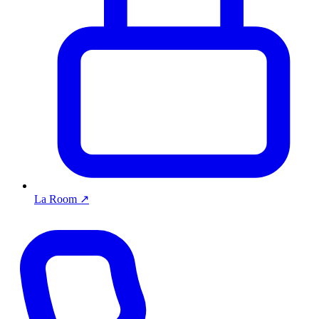
La Room
↗