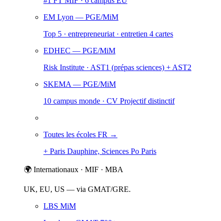
#1 FT MIF · 6 campus EU
EM Lyon
— PGE/MiM
Top 5 · entrepreneuriat · entretien 4 cartes
EDHEC
— PGE/MiM
Risk Institute · AST1 (prépas sciences) + AST2
SKEMA
— PGE/MiM
10 campus monde · CV Projectif distinctif
Toutes les écoles FR →
+ Paris Dauphine, Sciences Po Paris
🌍 Internationaux · MIF · MBA
UK, EU, US — via GMAT/GRE.
LBS MiM