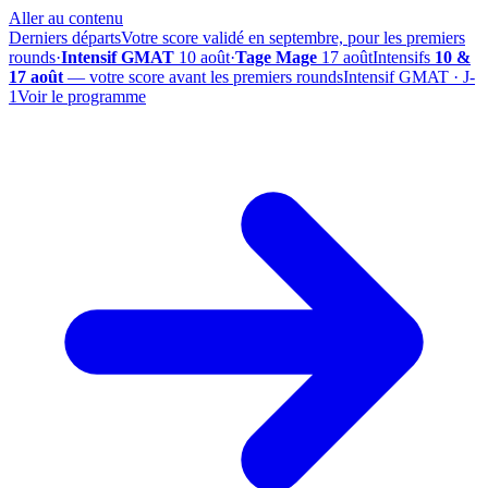
Aller au contenu
Derniers départs
Votre score validé en septembre, pour les premiers
rounds
·
Intensif GMAT
10 août
·
Tage Mage
17 août
Intensifs
10 &
17 août
— votre score avant les premiers rounds
Intensif GMAT · J-
1
Voir le programme