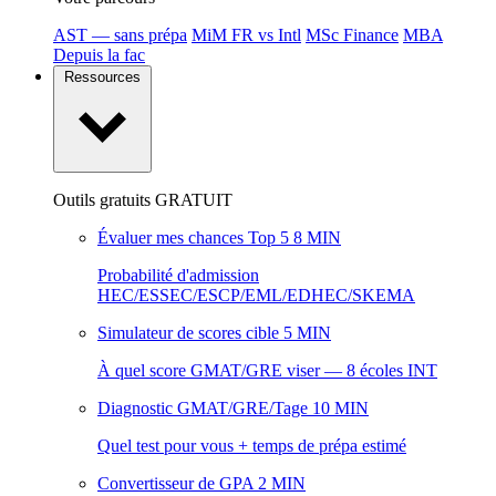
AST — sans prépa
MiM FR vs Intl
MSc Finance
MBA
Depuis la fac
Ressources
Outils gratuits
GRATUIT
Évaluer mes chances Top 5
8 MIN
Probabilité d'admission
HEC/ESSEC/ESCP/EML/EDHEC/SKEMA
Simulateur de scores cible
5 MIN
À quel score GMAT/GRE viser — 8 écoles INT
Diagnostic GMAT/GRE/Tage
10 MIN
Quel test pour vous + temps de prépa estimé
Convertisseur de GPA
2 MIN