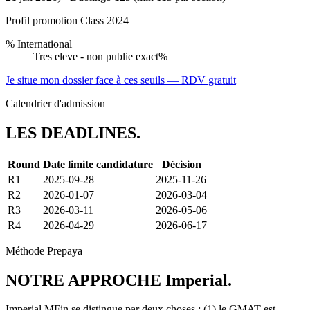
Profil promotion Class 2024
% International
Tres eleve - non publie exact%
Je situe mon dossier face à ces seuils — RDV gratuit
Calendrier d'admission
LES
DEADLINES
.
Round
Date limite candidature
Décision
R1
2025-09-28
2025-11-26
R2
2026-01-07
2026-03-04
R3
2026-03-11
2026-05-06
R4
2026-04-29
2026-06-17
Méthode Prepaya
NOTRE
APPROCHE
Imperial.
Imperial MFin se distingue par deux choses : (1) le GMAT est