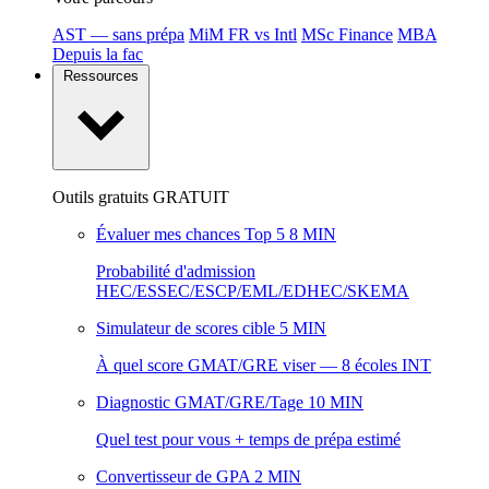
AST — sans prépa
MiM FR vs Intl
MSc Finance
MBA
Depuis la fac
Ressources
Outils gratuits
GRATUIT
Évaluer mes chances Top 5
8 MIN
Probabilité d'admission
HEC/ESSEC/ESCP/EML/EDHEC/SKEMA
Simulateur de scores cible
5 MIN
À quel score GMAT/GRE viser — 8 écoles INT
Diagnostic GMAT/GRE/Tage
10 MIN
Quel test pour vous + temps de prépa estimé
Convertisseur de GPA
2 MIN