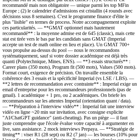
recommandé mais non obligatoire — unique parmi les top MFin
Europe ; (2) le calendrier d'admissions est cristallin (4 rounds avec
décisions sous 8 semaines). C'est le programme finance d'élite le
plus "lisible" en termes de process. Notre accompagnement exploite
ces particularités. — **GMAT optionnel mais hautement
recommandé** : la moyenne admise est de 645 (classic), mais cette
stat est tirée vers le bas par les candidats sans GMAT (Imperial
accepte un test de math online en lieu et place). Un GMAT 700+
vous propulse au-dessus du pool — nous le recommandons
systématiquement, sauf si votre dossier académique est déjà très
quanti (Polytechnique, Mines, ENS). — **3 essais structurés** :
Career plans (350 mots), Program fit (500 mots), Values (500 mots).
Format court, exigence de précision. On travaille ensemble la
cohérence des 3 essais et la spécificité Imperial (vs LSE / LBS). —
**2 lettres de recommandation avec contrainte** : Imperial exige un
email d'entreprise pour les recommandeurs professionnels (pas de
gmail). 1 académique + 1 pro, ou 2 académiques. On briefe les
recommandeurs sur les attentes Imperial (orientation quant / data).
— **Préparation à l'interview vidéo** : Imperial fait une interview
vidéo en ligne ~20 min sur invitation, avec consigne explicite
"AI/ChatGPT guidance" (anti-cheating). Pas un piège — il faut
juste comprendre que l'école évalue votre capacité à argumenter en
live, sans assistance. 2 mock interviews Prepaya. — **Stratégie de
timing** : viser R1 (28 sept) ou R2 (7 jan) — les bourses (10% pour