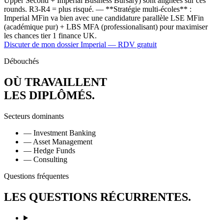
Upper Second + Imperial Business Bursary) sont alignées sur ces
rounds. R3-R4 = plus risqué. — **Stratégie multi-écoles** :
Imperial MFin va bien avec une candidature parallèle LSE MFin
(académique pur) + LBS MFA (professionalisant) pour maximiser
les chances tier 1 finance UK.
Discuter de mon dossier Imperial — RDV gratuit
Débouchés
OÙ TRAVAILLENT
LES DIPLÔMÉS
.
Secteurs dominants
— Investment Banking
— Asset Management
— Hedge Funds
— Consulting
Questions fréquentes
LES
QUESTIONS
RÉCURRENTES.