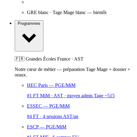
GRE blanc · Tage Mage blanc
— bientôt
Programmes
🇫🇷 Grandes Écoles France · AST
Notre cœur de métier — préparation Tage Mage + dossier +
oraux.
HEC Paris
— PGE/MiM
#1 FT MiM · AST · moyen admis Tage ~515
ESSEC
— PGE/MiM
#4 FT · 4 sessions AST/an
ESCP
— PGE/MiM