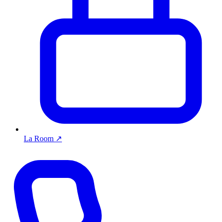
La Room
↗