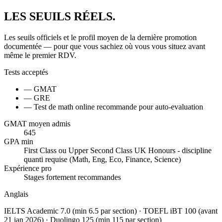
LES
SEUILS
RÉELS.
Les seuils officiels et le profil moyen de la dernière promotion
documentée — pour que vous sachiez où vous vous situez avant
même le premier RDV.
Tests acceptés
— GMAT
— GRE
— Test de math online recommande pour auto-evaluation
GMAT moyen admis
645
GPA min
First Class ou Upper Second Class UK Honours - discipline
quanti requise (Math, Eng, Eco, Finance, Science)
Expérience pro
Stages fortement recommandes
Anglais
IELTS Academic 7.0 (min 6.5 par section) · TOEFL iBT 100 (avant
21 jan 2026) · Duolingo 125 (min 115 par section)