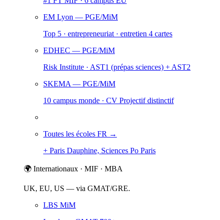
#1 FT MIF · 6 campus EU
EM Lyon
— PGE/MiM
Top 5 · entrepreneuriat · entretien 4 cartes
EDHEC
— PGE/MiM
Risk Institute · AST1 (prépas sciences) + AST2
SKEMA
— PGE/MiM
10 campus monde · CV Projectif distinctif
Toutes les écoles FR →
+ Paris Dauphine, Sciences Po Paris
🌍 Internationaux · MIF · MBA
UK, EU, US — via GMAT/GRE.
LBS MiM