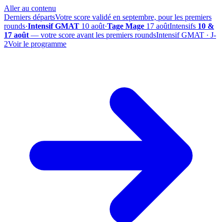
Aller au contenu
Derniers départs
Votre score validé en septembre, pour les premiers
rounds
·
Intensif GMAT
10 août
·
Tage Mage
17 août
Intensifs
10 &
17 août
— votre score avant les premiers rounds
Intensif GMAT · J-
2
Voir le programme