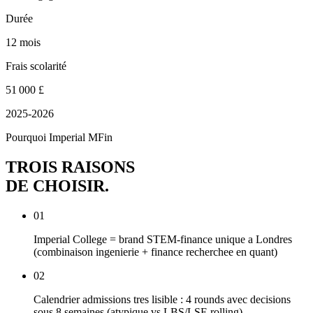
Durée
12 mois
Frais scolarité
51 000 £
2025-2026
Pourquoi Imperial MFin
TROIS RAISONS
DE CHOISIR
.
01
Imperial College = brand STEM-finance unique a Londres
(combinaison ingenierie + finance recherchee en quant)
02
Calendrier admissions tres lisible : 4 rounds avec decisions
sous 8 semaines (atypique vs LBS/LSE rolling)