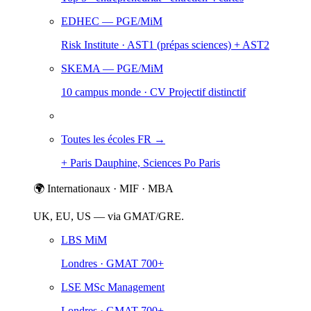
EDHEC
— PGE/MiM
Risk Institute · AST1 (prépas sciences) + AST2
SKEMA
— PGE/MiM
10 campus monde · CV Projectif distinctif
Toutes les écoles FR →
+ Paris Dauphine, Sciences Po Paris
🌍 Internationaux · MIF · MBA
UK, EU, US — via GMAT/GRE.
LBS MiM
Londres · GMAT 700+
LSE MSc Management
Londres · GMAT 700+