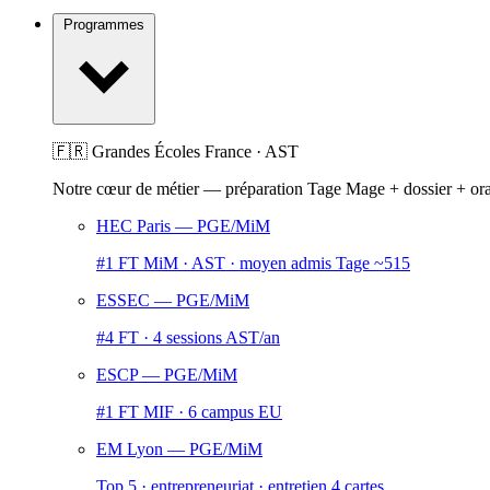
Programmes
🇫🇷 Grandes Écoles France · AST
Notre cœur de métier — préparation Tage Mage + dossier + or
HEC Paris
— PGE/MiM
#1 FT MiM · AST · moyen admis Tage ~515
ESSEC
— PGE/MiM
#4 FT · 4 sessions AST/an
ESCP
— PGE/MiM
#1 FT MIF · 6 campus EU
EM Lyon
— PGE/MiM
Top 5 · entrepreneuriat · entretien 4 cartes