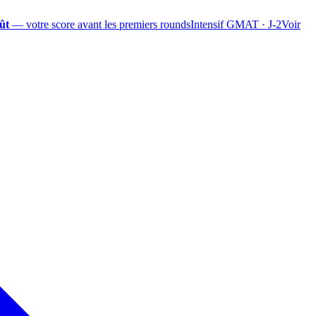
ût
— votre score avant les premiers rounds
Intensif GMAT · J-2
Voir