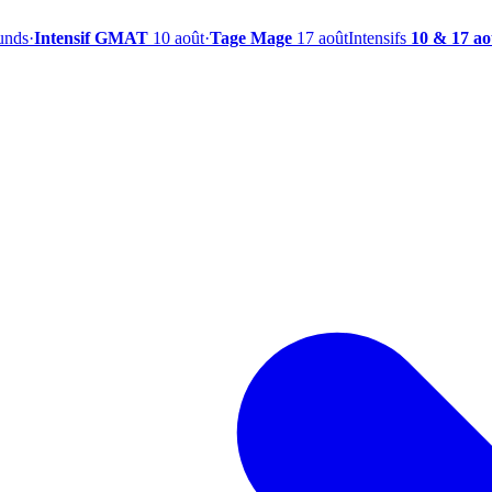
ounds
·
Intensif GMAT
10 août
·
Tage Mage
17 août
Intensifs
10 & 17 ao