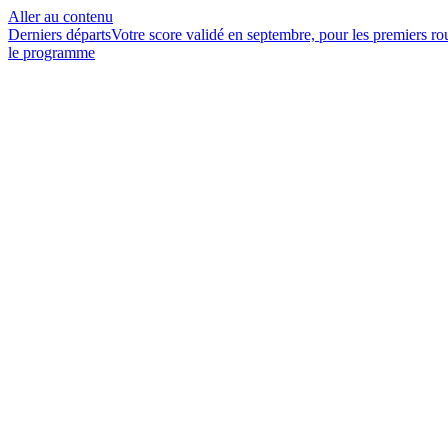
Aller au contenu
Derniers départs
Votre score validé en septembre, pour les premiers r
le programme