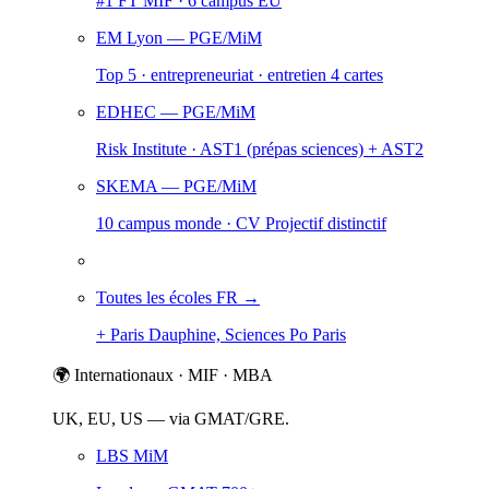
#1 FT MIF · 6 campus EU
EM Lyon
— PGE/MiM
Top 5 · entrepreneuriat · entretien 4 cartes
EDHEC
— PGE/MiM
Risk Institute · AST1 (prépas sciences) + AST2
SKEMA
— PGE/MiM
10 campus monde · CV Projectif distinctif
Toutes les écoles FR →
+ Paris Dauphine, Sciences Po Paris
🌍 Internationaux · MIF · MBA
UK, EU, US — via GMAT/GRE.
LBS MiM