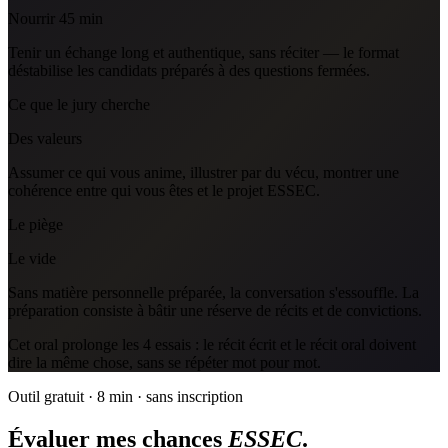
Nourrir 45 min
Tenir un échange long et authentique, sans réciter — le format
déstabilise les candidats préparés à des questions fermées.
Ce que le jury cherche
Des valeurs
Assumer ce qui vous anime, illustrer par du vécu, montrer une
cohérence entre qui vous êtes et le projet ESSEC.
Le piège
Le vide
Sans matière personnelle préparée, la conversation s'essouffle. La
préparation consiste à bâtir une réserve de récits et de convictions.
Cet oral prolonge les 4 essais : le récit écrit et le récit oral doivent
dire la même chose, sans se répéter mot pour mot.
Outil gratuit · 8 min · sans inscription
Évaluer mes chances
ESSEC
.