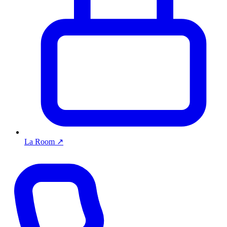
La Room
↗