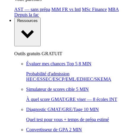
AST — sans prépa
MiM FR vs Intl
MSc Finance
MBA
Depuis la fac
Ressources
Outils gratuits
GRATUIT
Évaluer mes chances Top 5
8 MIN
Probabilité d'admission
HEC/ESSEC/ESCP/EML/EDHEC/SKEMA
Simulateur de scores cible
5 MIN
À quel score GMAT/GRE viser — 8 écoles INT
Diagnostic GMAT/GRE/Tage
10 MIN
Quel test pour vous + temps de prépa estimé
Convertisseur de GPA
2 MIN