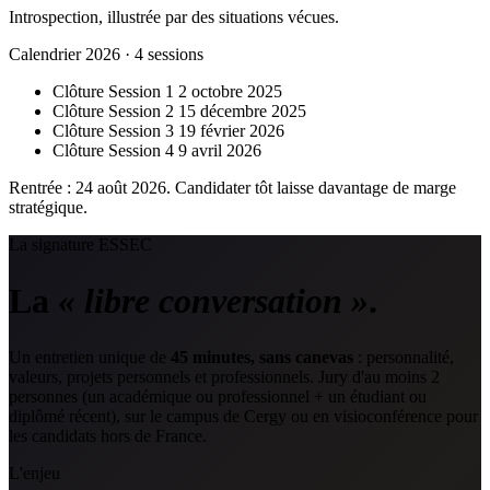
Introspection, illustrée par des situations vécues.
Calendrier 2026 · 4 sessions
Clôture Session 1
2 octobre 2025
Clôture Session 2
15 décembre 2025
Clôture Session 3
19 février 2026
Clôture Session 4
9 avril 2026
Rentrée : 24 août 2026. Candidater tôt laisse davantage de marge
stratégique.
La signature ESSEC
La
« libre conversation »
.
Un entretien unique de
45 minutes, sans canevas
: personnalité,
valeurs, projets personnels et professionnels. Jury d'au moins 2
personnes (un académique ou professionnel + un étudiant ou
diplômé récent), sur le campus de Cergy ou en visioconférence pour
les candidats hors de France.
L'enjeu