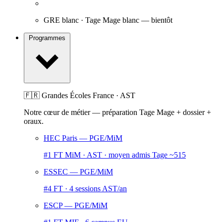
GRE blanc · Tage Mage blanc
— bientôt
Programmes
🇫🇷 Grandes Écoles France · AST
Notre cœur de métier — préparation Tage Mage + dossier +
oraux.
HEC Paris
— PGE/MiM
#1 FT MiM · AST · moyen admis Tage ~515
ESSEC
— PGE/MiM
#4 FT · 4 sessions AST/an
ESCP
— PGE/MiM