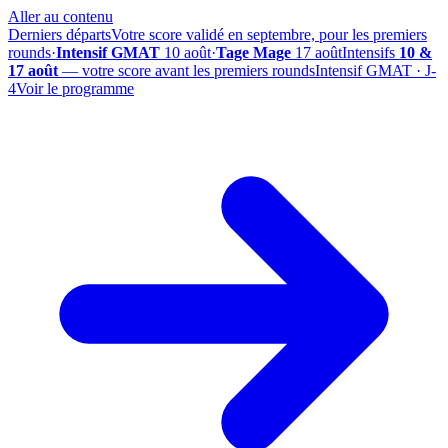
Aller au contenu
Derniers départs
Votre score validé en septembre, pour les premiers
rounds
·
Intensif GMAT
10 août
·
Tage Mage
17 août
Intensifs
10 &
17 août
— votre score avant les premiers rounds
Intensif GMAT · J-
4
Voir le programme