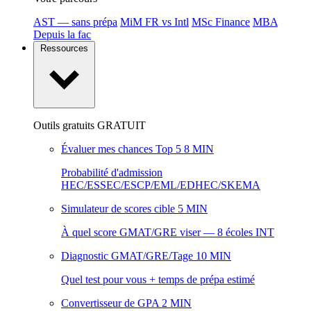
AST — sans prépa
MiM FR vs Intl
MSc Finance
MBA
Depuis la fac
Ressources
Outils gratuits
GRATUIT
Évaluer mes chances Top 5
8 MIN
Probabilité d'admission
HEC/ESSEC/ESCP/EML/EDHEC/SKEMA
Simulateur de scores cible
5 MIN
À quel score GMAT/GRE viser — 8 écoles INT
Diagnostic GMAT/GRE/Tage
10 MIN
Quel test pour vous + temps de prépa estimé
Convertisseur de GPA
2 MIN