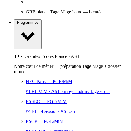
GRE blanc · Tage Mage blanc
— bientôt
Programmes
🇫🇷 Grandes Écoles France · AST
Notre cœur de métier — préparation Tage Mage + dossier +
oraux.
HEC Paris
— PGE/MiM
#1 FT MiM · AST · moyen admis Tage ~515
ESSEC
— PGE/MiM
#4 FT · 4 sessions AST/an
ESCP
— PGE/MiM