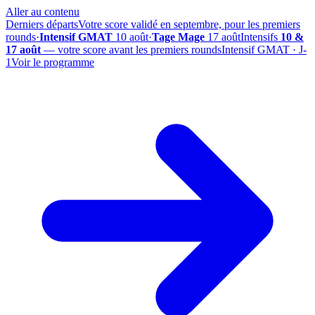
Aller au contenu
Derniers départs
Votre score validé en septembre, pour les premiers
rounds
·
Intensif GMAT
10 août
·
Tage Mage
17 août
Intensifs
10 &
17 août
— votre score avant les premiers rounds
Intensif GMAT · J-
1
Voir le programme