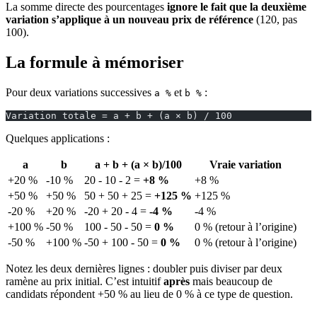
La somme directe des pourcentages
ignore le fait que la deuxième
variation s’applique à un nouveau prix de référence
(120, pas
100).
La formule à mémoriser
Pour deux variations successives
et
:
a %
b %
Variation totale = a + b + (a × b) / 100
Quelques applications :
a
b
a + b + (a × b)/100
Vraie variation
+20 %
-10 %
20 - 10 - 2 =
+8 %
+8 %
+50 %
+50 %
50 + 50 + 25 =
+125 %
+125 %
-20 %
+20 %
-20 + 20 - 4 =
-4 %
-4 %
+100 %
-50 %
100 - 50 - 50 =
0 %
0 % (retour à l’origine)
-50 %
+100 %
-50 + 100 - 50 =
0 %
0 % (retour à l’origine)
Notez les deux dernières lignes : doubler puis diviser par deux
ramène au prix initial. C’est intuitif
après
mais beaucoup de
candidats répondent +50 % au lieu de 0 % à ce type de question.