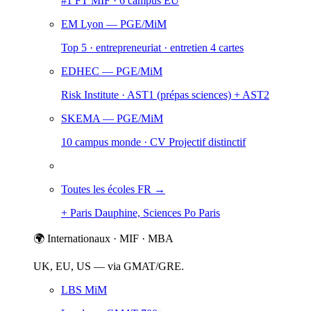
#1 FT MIF · 6 campus EU
EM Lyon
— PGE/MiM
Top 5 · entrepreneuriat · entretien 4 cartes
EDHEC
— PGE/MiM
Risk Institute · AST1 (prépas sciences) + AST2
SKEMA
— PGE/MiM
10 campus monde · CV Projectif distinctif
Toutes les écoles FR →
+ Paris Dauphine, Sciences Po Paris
🌍 Internationaux · MIF · MBA
UK, EU, US — via GMAT/GRE.
LBS MiM