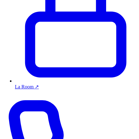
La Room
↗