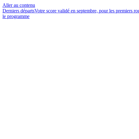
Aller au contenu
Derniers départs
Votre score validé en septembre, pour les premiers r
le programme