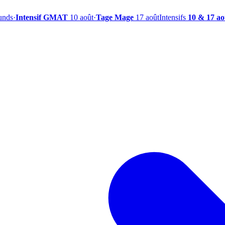
ounds
·
Intensif GMAT
10 août
·
Tage Mage
17 août
Intensifs
10 & 17 ao