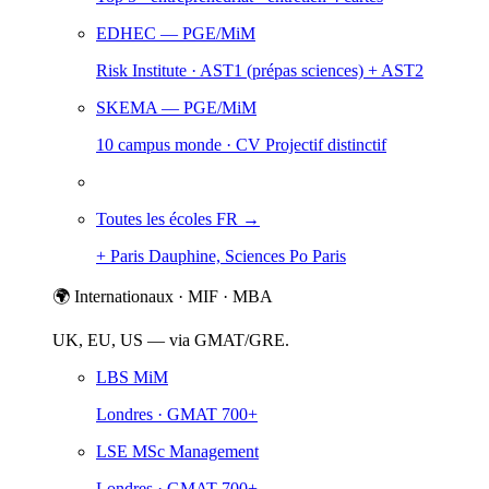
EDHEC
— PGE/MiM
Risk Institute · AST1 (prépas sciences) + AST2
SKEMA
— PGE/MiM
10 campus monde · CV Projectif distinctif
Toutes les écoles FR →
+ Paris Dauphine, Sciences Po Paris
🌍 Internationaux · MIF · MBA
UK, EU, US — via GMAT/GRE.
LBS MiM
Londres · GMAT 700+
LSE MSc Management
Londres · GMAT 700+