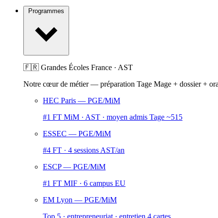
Programmes
🇫🇷 Grandes Écoles France · AST
Notre cœur de métier — préparation Tage Mage + dossier + or
HEC Paris
— PGE/MiM
#1 FT MiM · AST · moyen admis Tage ~515
ESSEC
— PGE/MiM
#4 FT · 4 sessions AST/an
ESCP
— PGE/MiM
#1 FT MIF · 6 campus EU
EM Lyon
— PGE/MiM
Top 5 · entrepreneuriat · entretien 4 cartes