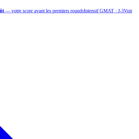
ût
— votre score avant les premiers rounds
Intensif GMAT · J-3
Voir