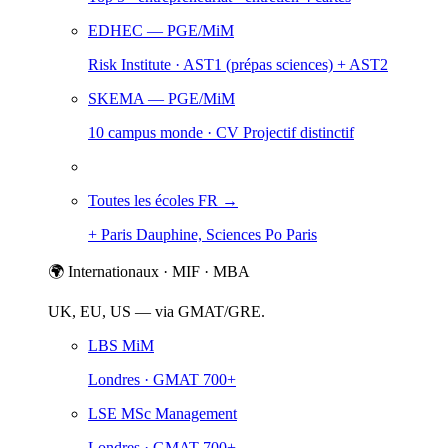
EDHEC
— PGE/MiM
Risk Institute · AST1 (prépas sciences) + AST2
SKEMA
— PGE/MiM
10 campus monde · CV Projectif distinctif
Toutes les écoles FR →
+ Paris Dauphine, Sciences Po Paris
🌍 Internationaux · MIF · MBA
UK, EU, US — via GMAT/GRE.
LBS MiM
Londres · GMAT 700+
LSE MSc Management
Londres · GMAT 700+