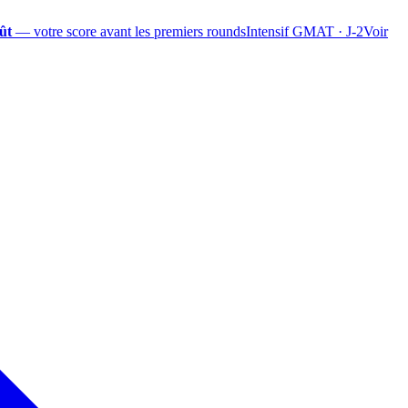
ût
— votre score avant les premiers rounds
Intensif GMAT · J-2
Voir