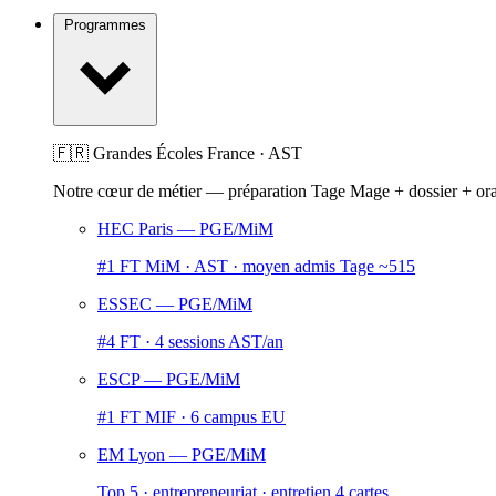
Programmes
🇫🇷 Grandes Écoles France · AST
Notre cœur de métier — préparation Tage Mage + dossier + or
HEC Paris
— PGE/MiM
#1 FT MiM · AST · moyen admis Tage ~515
ESSEC
— PGE/MiM
#4 FT · 4 sessions AST/an
ESCP
— PGE/MiM
#1 FT MIF · 6 campus EU
EM Lyon
— PGE/MiM
Top 5 · entrepreneuriat · entretien 4 cartes