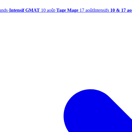
ounds
·
Intensif GMAT
10 août
·
Tage Mage
17 août
Intensifs
10 & 17 ao