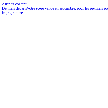
Aller au contenu
Derniers départs
Votre score validé en septembre, pour les premiers r
le programme